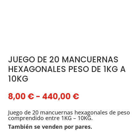
JUEGO DE 20 MANCUERNAS
HEXAGONALES PESO DE 1KG A
10KG
Rango
8,00
€
-
440,00
€
de
precios:
Juego de 20 mancuernas hexagonales de peso
desde
comprendido entre 1KG – 10KG.
8,00 €
También se venden por pares.
hasta
440,00 €