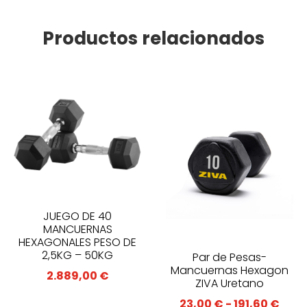
Productos relacionados
JUEGO DE 40
MANCUERNAS
HEXAGONALES PESO DE
2,5KG – 50KG
Par de Pesas-
Mancuernas Hexagon
2.889,00
€
ZIVA Uretano
Ran
23,00
€
-
191,60
€