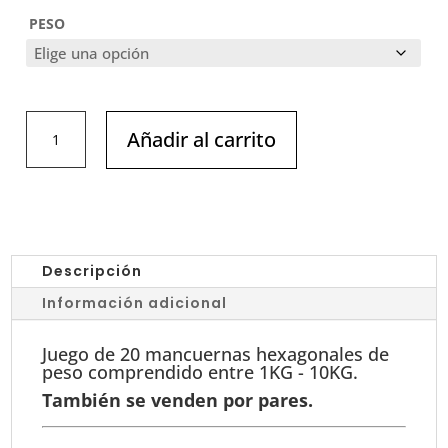
PESO
JUEGO
Añadir al carrito
DE
20
MANCUERNAS
HEXAGONALES
PESO
DE
Descripción
1KG
Información adicional
A
10KG
Juego de 20 mancuernas hexagonales de
cantidad
peso comprendido entre 1KG - 10KG.
También se venden por pares.