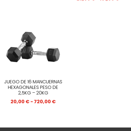
de
prec
des
23,0
has
191,
JUEGO DE 16 MANCUERNAS
HEXAGONALES PESO DE
2,5KG – 20KG
Rango
20,00
€
-
720,00
€
de
precios:
desde