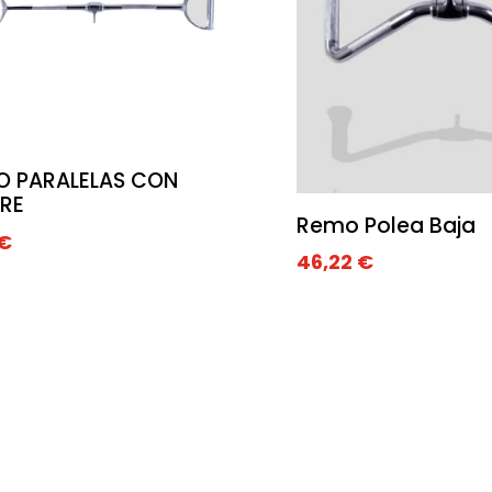
O PARALELAS CON
RE
Remo Polea Baja
€
46,22
€