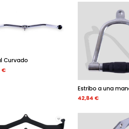
al Curvado
8
€
Estribo a una man
42,84
€