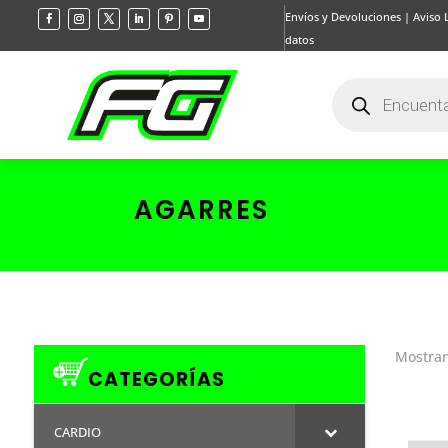
Envíos y Devoluciones
|
Aviso 
datos
Búsqueda
de
productos
AGARRES
Mostran
CATEGORÍAS
CARDIO