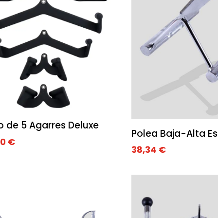
 de 5 Agarres Deluxe
Polea Baja-Alta E
00
€
38,34
€