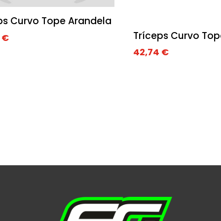
ps Curvo Tope Arandela
Tríceps Curvo Top
0
€
42,74
€