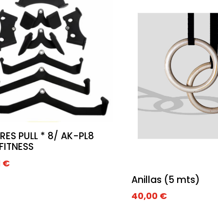
ES PULL * 8/ AK-PL8
FITNESS
1
€
Anillas (5 mts)
40,00
€