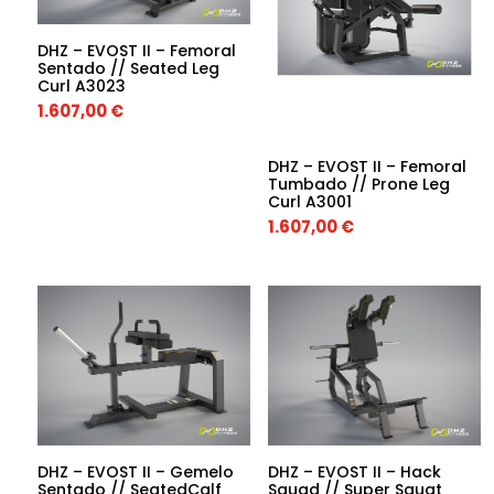
DHZ – EVOST II – Femoral
Sentado // Seated Leg
Curl A3023
1.607,00
€
DHZ – EVOST II – Femoral
Tumbado // Prone Leg
Curl A3001
1.607,00
€
DHZ – EVOST II – Gemelo
DHZ – EVOST II – Hack
Sentado // SeatedCalf
Squad // Super Squat