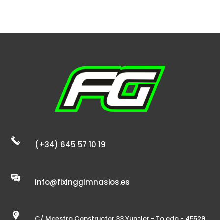
(+34) 645 57 10 19
info@fixinggimnasios.es
C/ Maestro Constructor 33 Yuncler - Toledo - 45529