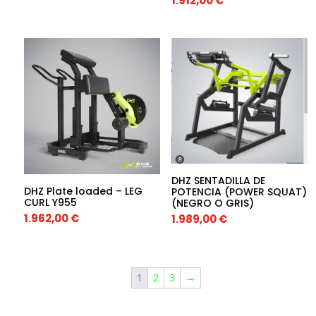
1.912,00
€
DHZ SENTADILLA DE
DHZ Plate loaded – LEG
POTENCIA (POWER SQUAT)
CURL Y955
(NEGRO O GRIS)
1.962,00
€
1.989,00
€
1
2
3
→