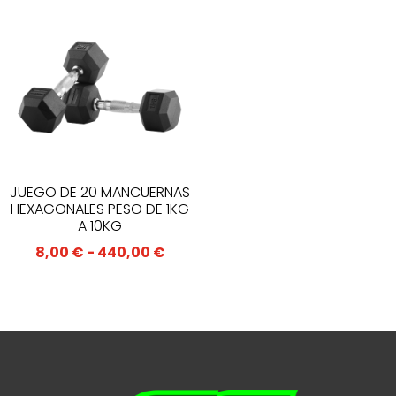
desde
23,00 €
hasta
191,60 €
JUEGO DE 20 MANCUERNAS
HEXAGONALES PESO DE 1KG
A 10KG
Rango
8,00
€
-
440,00
€
de
precios:
desde
8,00 €
hasta
440,00 €