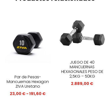
JUEGO DE 40
MANCUERNAS
HEXAGONALES PESO DE
2,5KG – 50KG
Par de Pesas-
Mancuernas Hexagon
2.889,00
€
ZIVA Uretano
Rango
23,00
€
-
191,60
€
de
precios: