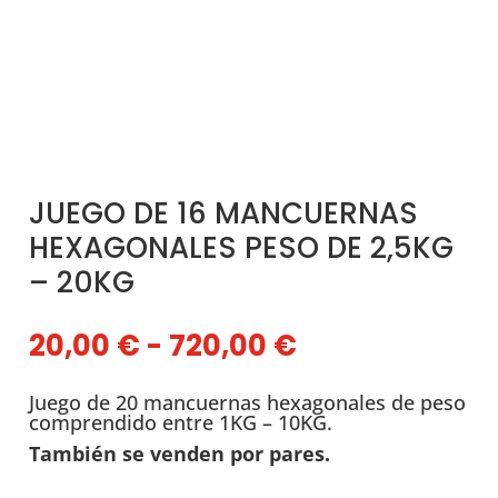
JUEGO DE 16 MANCUERNAS
HEXAGONALES PESO DE 2,5KG
– 20KG
Rango
20,00
€
-
720,00
€
de
precios:
Juego de 20 mancuernas hexagonales de peso
desde
comprendido entre 1KG – 10KG.
20,00 €
También se venden por pares.
hasta
720,00 €