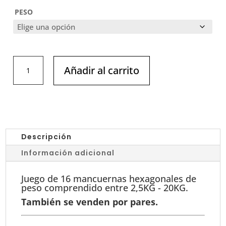
PESO
JUEGO
Añadir al carrito
DE
16
MANCUERNAS
HEXAGONALES
PESO
DE
Descripción
2,5KG
Información adicional
-
20KG
Juego de 16 mancuernas hexagonales de
cantidad
peso comprendido entre 2,5KG - 20KG.
También se venden por pares.