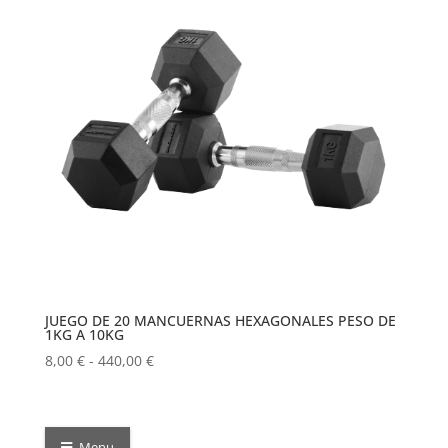
JUEGO DE 20 MANCUERNAS HEXAGONALES PESO DE
1KG A 10KG
Rango
8,00
€
-
440,00
€
de
precios:
desde
Menu