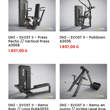
DHZ – EVOST II – Press
DHZ – EVOST II – Pulldown
Pecho // Vertical Press
A3035
A3008
1.607,00
€
1.607,00
€
DHZ – EVOST II – Remo
DHZ – EVOST II – Remo en
Bajo // Long PullA3033
punta // Incline Level Row