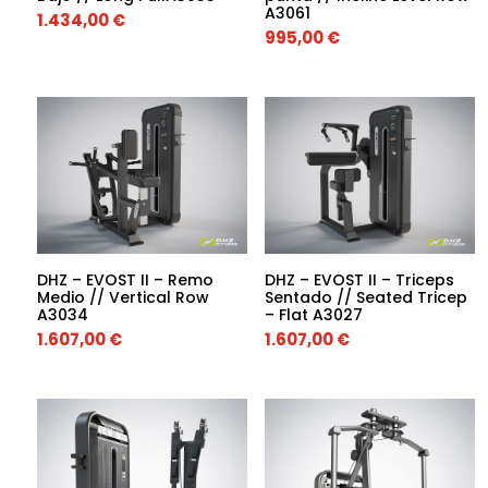
A3061
1.434,00
€
995,00
€
DHZ – EVOST II – Remo
DHZ – EVOST II – Triceps
Medio // Vertical Row
Sentado // Seated Tricep
A3034
– Flat A3027
1.607,00
€
1.607,00
€