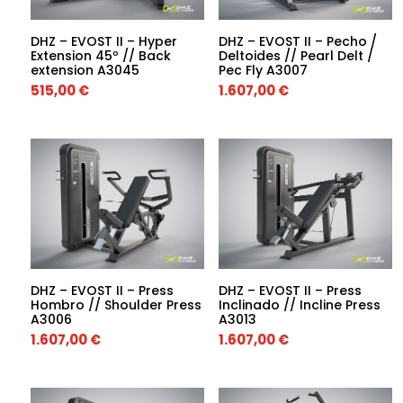
DHZ – EVOST II – Hyper
DHZ – EVOST II – Pecho /
Extension 45º // Back
Deltoides // Pearl Delt /
extension A3045
Pec Fly A3007
515,00
€
1.607,00
€
DHZ – EVOST II – Press
DHZ – EVOST II – Press
Hombro // Shoulder Press
Inclinado // Incline Press
A3006
A3013
1.607,00
€
1.607,00
€