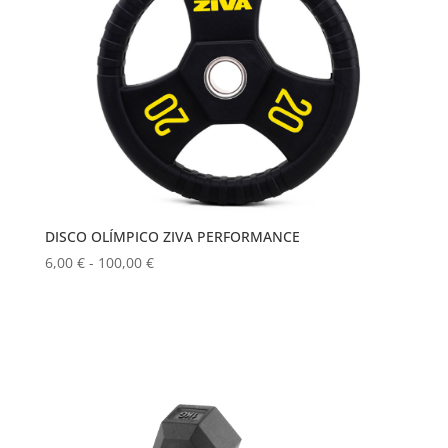
DISCO OLÍMPICO ZIVA PERFORMANCE
Rango
6,00
€
-
100,00
€
de
precios:
desde
6,00 €
hasta
100,00 €