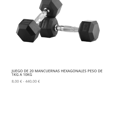
JUEGO DE 20 MANCUERNAS HEXAGONALES PESO DE
1KG A 10KG
Rango
8,00
€
-
440,00
€
de
precios:
desde
8,00 €
hasta