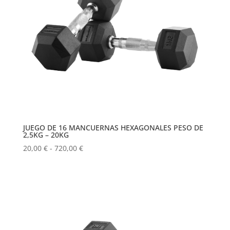
JUEGO DE 16 MANCUERNAS HEXAGONALES PESO DE
2,5KG – 20KG
Rango
20,00
€
-
720,00
€
de
precios:
desde
20,00 €
hasta
720,00 €