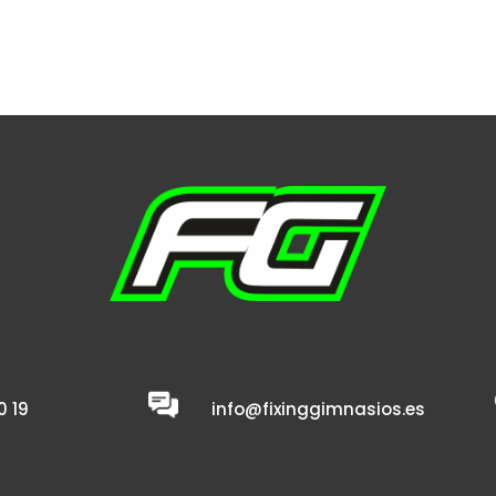
hasta
100,00 €
0 19
info@fixinggimnasios.es