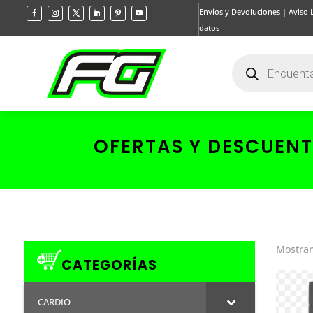
Envíos y Devoluciones
|
Aviso 
datos
Búsqueda
de
productos
OFERTAS Y DESCUEN
Mostran
CATEGORÍAS
CARDIO