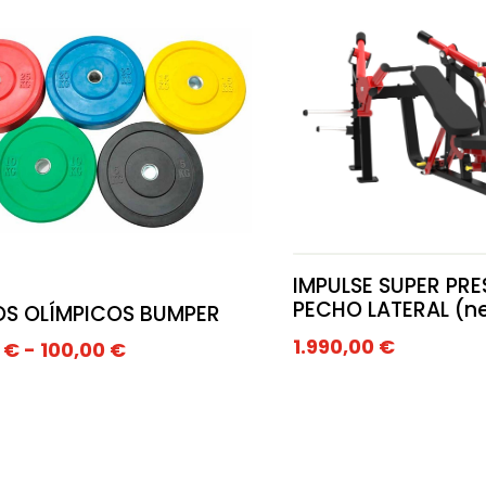
IMPULSE SUPER PRE
PECHO LATERAL (ne
OS OLÍMPICOS BUMPER
1.990,00
€
Rango
0
€
-
100,00
€
de
precios:
desde
20,00 €