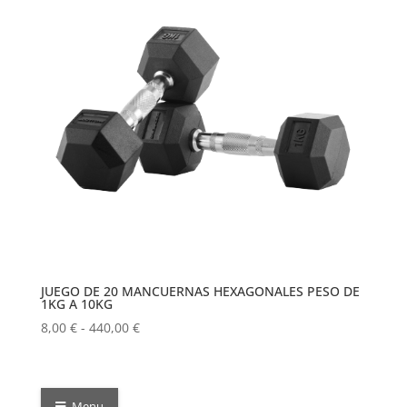
JUEGO DE 20 MANCUERNAS HEXAGONALES PESO DE
1KG A 10KG
Rango
8,00
€
-
440,00
€
de
precios:
desde
Menu