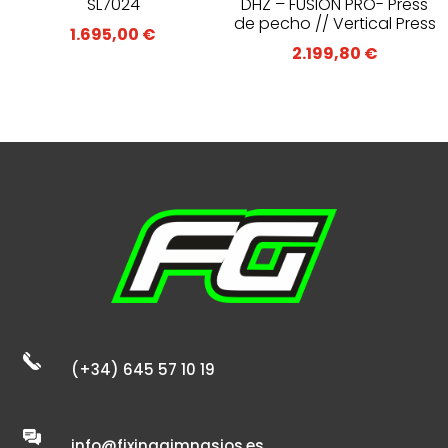
SL7024
DHZ – FUSION PRO- Press
de pecho // Vertical Press
1.695,00
€
2.199,80
€
(+34) 645 57 10 19
info@fixinggimnasios.es