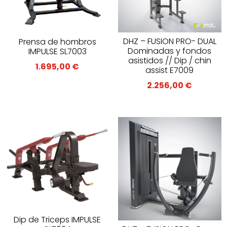
DHZ – FUSION PRO- DUAL
Prensa de hombros
Dominadas y fondos
IMPULSE SL7003
asistidos // Dip / chin
1.695,00
€
assist E7009
2.256,00
€
Dip de Triceps IMPULSE