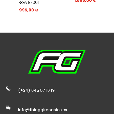
1.695,00
€
Row E7061
995,00
€
(+34) 645 57 10 19
info@fixinggimnasios.es