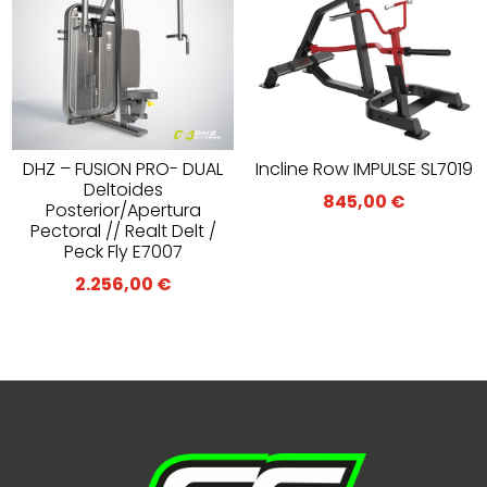
DHZ – FUSION PRO- DUAL
Incline Row IMPULSE SL7019
Deltoides
845,00
€
Posterior/Apertura
Pectoral // Realt Delt /
Peck Fly E7007
2.256,00
€