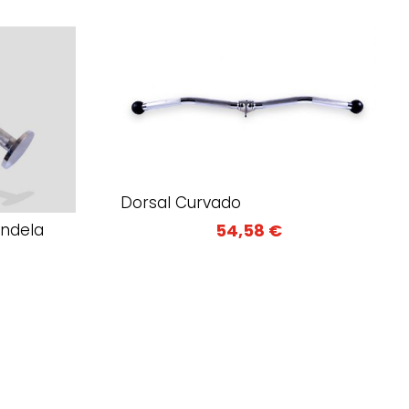
Dorsal Curvado
andela
54,58
€