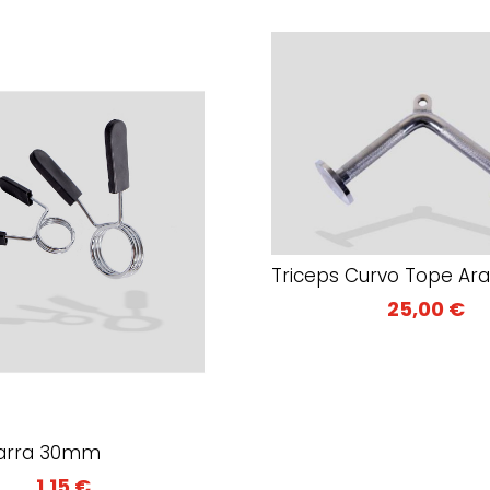
Triceps Curvo Tope Ar
25,00
€
arra 30mm
1,15
€