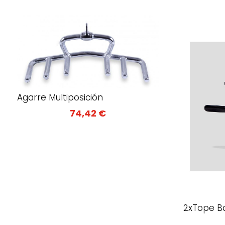
Agarre Multiposición
74,42
€
2xTope B