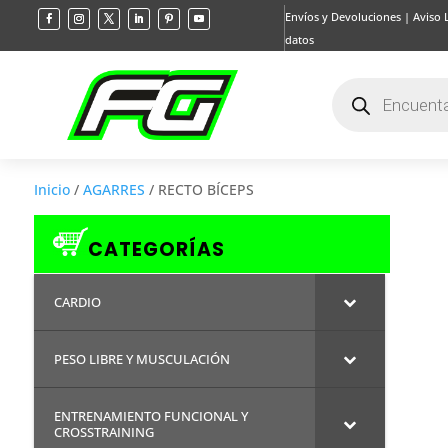
Envíos y Devoluciones
|
Aviso 
datos
Búsqueda
de
productos
Inicio
/
AGARRES
/ RECTO BÍCEPS
CATEGORÍAS
CARDIO
PESO LIBRE Y MUSCULACIÓN
ENTRENAMIENTO FUNCIONAL Y
CROSSTRAINING