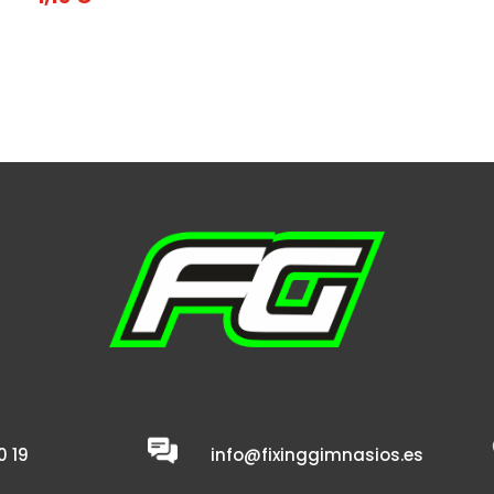
0 19
info@fixinggimnasios.es