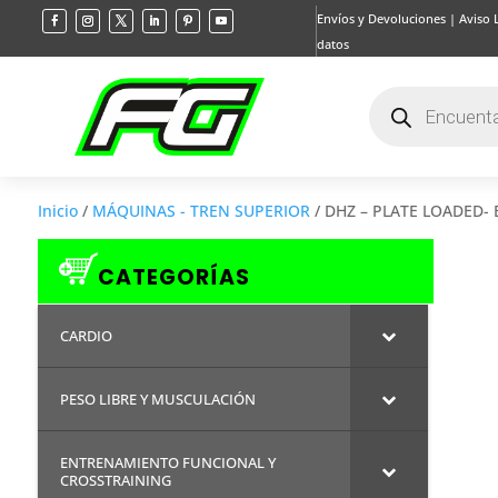
Envíos y Devoluciones
|
Aviso 
datos
Búsqueda
de
productos
Inicio
/
MÁQUINAS - TREN SUPERIOR
/ DHZ – PLATE LOADED- 
CATEGORÍAS
CARDIO
PESO LIBRE Y MUSCULACIÓN
ENTRENAMIENTO FUNCIONAL Y
CROSSTRAINING