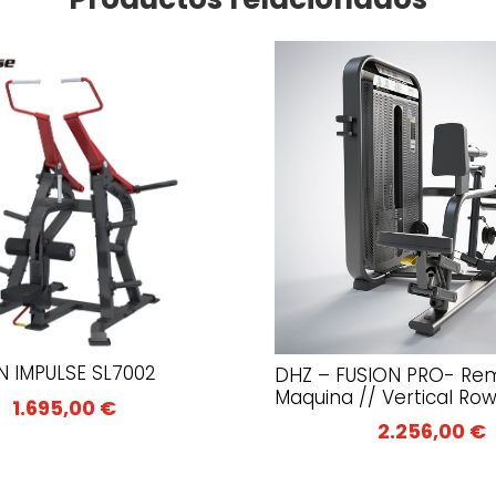
 IMPULSE SL7002
DHZ – FUSION PRO- Re
Maquina // Vertical Ro
1.695,00
€
2.256,00
€