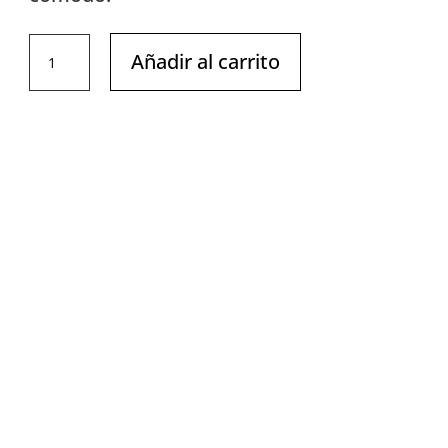
DHZ
Añadir al carrito
-
PLATE
LOADED-
Biceps
Y970
cantidad