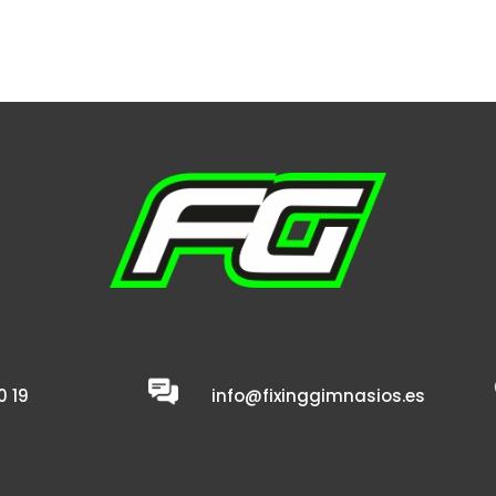
0 19
info@fixinggimnasios.es