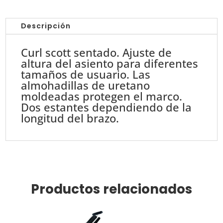
Banco
Scott
Descripción
//
Seated
Curl scott sentado. Ajuste de
Preacher
altura del asiento para diferentes
Curl
tamaños de usuario. Las
E7044
almohadillas de uretano
cantidad
moldeadas protegen el marco.
Dos estantes dependiendo de la
longitud del brazo.
Productos relacionados