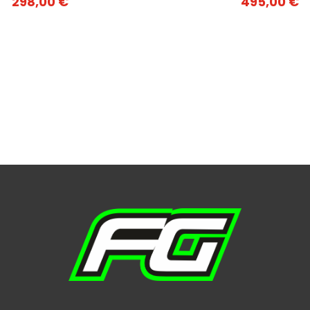
298,00
€
495,00
€