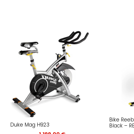
Bike Ree
Duke Mag H923
Black – R