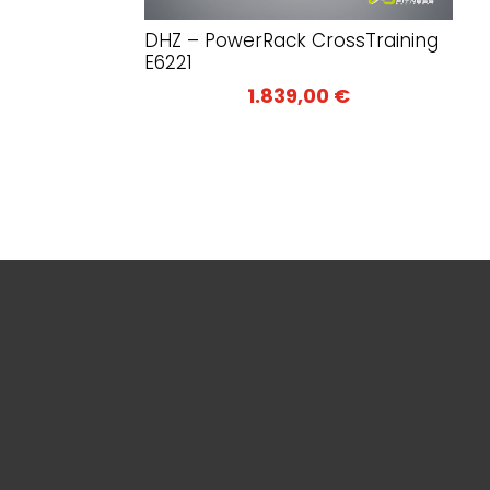
DHZ – PowerRack CrossTraining
E6221
1.839,00
€