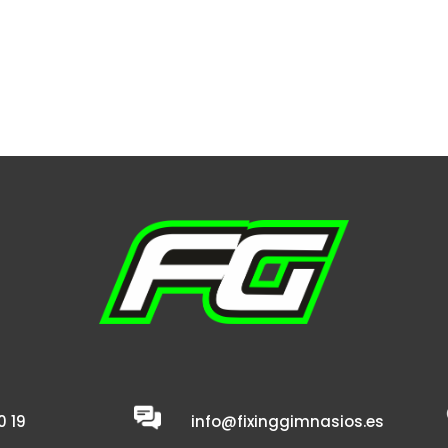
0 19
info@fixinggimnasios.es