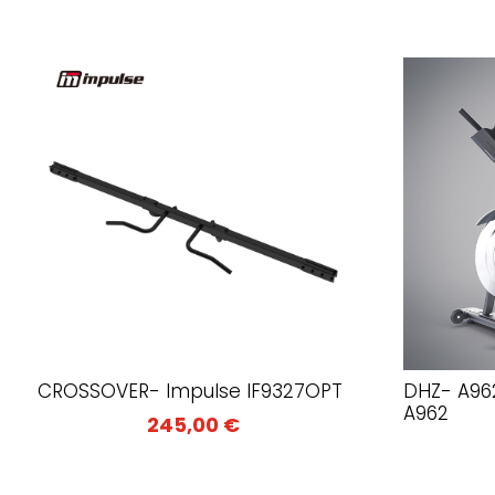
CROSSOVER- Impulse IF9327OPT
DHZ- A962
A962
245,00
€