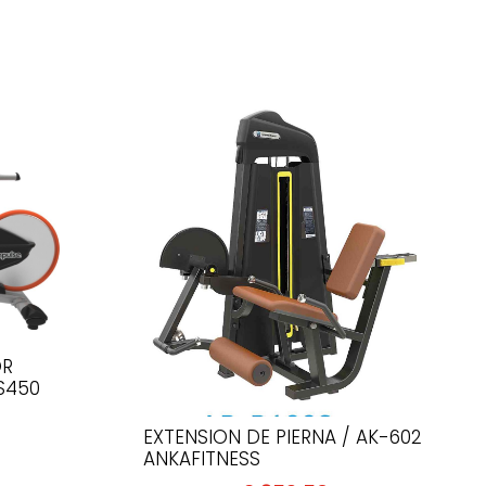
OR
S450
EXTENSION DE PIERNA / AK-602
ANKAFITNESS