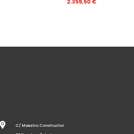
2.359,50
€
C/ Maestro Constructor