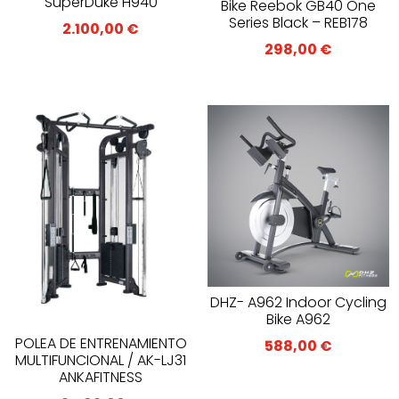
SuperDuke H940
Bike Reebok GB40 One
Series Black – REB178
2.100,00
€
298,00
€
DHZ- A962 Indoor Cycling
Bike A962
POLEA DE ENTRENAMIENTO
588,00
€
MULTIFUNCIONAL / AK-LJ31
ANKAFITNESS