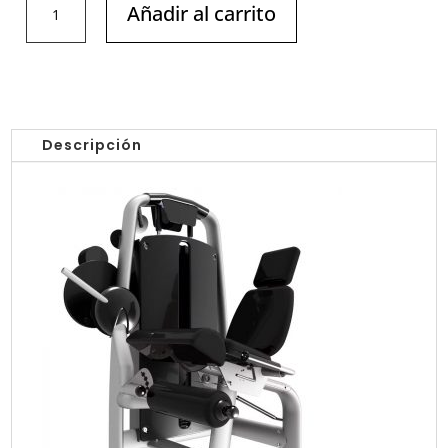
Añadir al carrito
DE
PIERNA
EN
UNO
/
AK-
Descripción
T033
ANKAFITNESS
cantidad