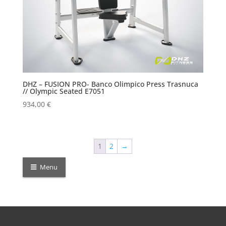
DHZ – FUSION PRO- Banco Olimpico Press Trasnuca
// Olympic Seated E7051
934,00
€
1
2
→
Menu