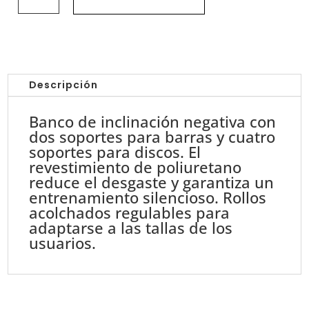
FUSION
PRO-
Banco
Olimpico
Press
Descripción
Declinado
//
Banco de inclinación negativa con
Olympic
dos soportes para barras y cuatro
Bench
soportes para discos. El
E7041
revestimiento de poliuretano
cantidad
reduce el desgaste y garantiza un
entrenamiento silencioso. Rollos
acolchados regulables para
adaptarse a las tallas de los
usuarios.