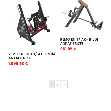
REMO EN T/ AK- B1061
ANKAFITNESS
961,95
€
REMO EN SMITH/ AK-GM114
ANKAFITNESS
1.996,50
€
1
2
→