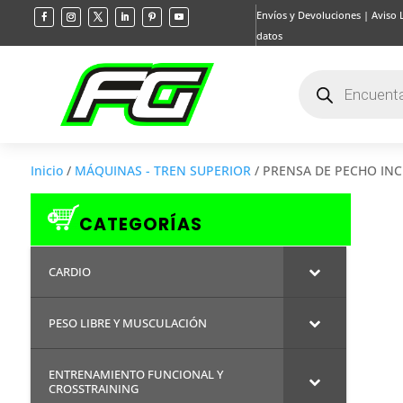
Envíos y Devoluciones
|
Aviso 
datos
Búsqueda
de
productos
Inicio
/
MÁQUINAS - TREN SUPERIOR
/ PRENSA DE PECHO INC
CATEGORÍAS
CARDIO
PESO LIBRE Y MUSCULACIÓN
ENTRENAMIENTO FUNCIONAL Y
CROSSTRAINING