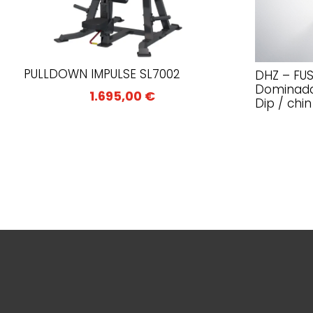
PULLDOWN IMPULSE SL7002
DHZ – FU
Dominadas
1.695,00
€
Dip / chin