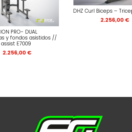
DHZ Curl Biceps – Tric
2.256,00
€
SION PRO- DUAL
 y fondos asistidos //
 assist E7009
2.256,00
€