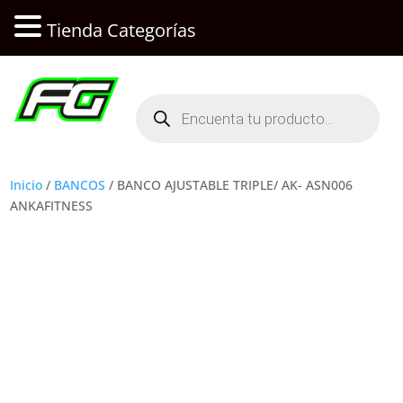
Tienda Categorías
Búsqueda
de
productos
Inicio
/
BANCOS
/ BANCO AJUSTABLE TRIPLE/ AK- ASN006
ANKAFITNESS