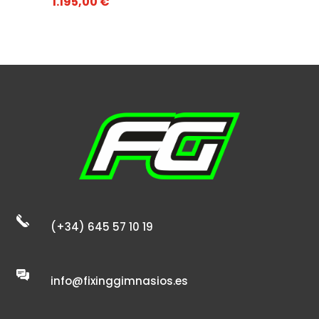
1.195,00
€
(+34) 645 57 10 19
info@fixinggimnasios.es