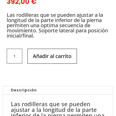
392,00
€
Las rodilleras que se pueden ajustar a la
longitud de la parte inferior de la pierna
permiten una optima secuencia de
movimiento. Soporte lateral para posición
inicial/final.
DHZ
Añadir al carrito
-
EVOST
II
-
Gemelo
Sentado
Descripción
//
SeatedCalf
Las rodilleras que se pueden
A3062
ajustar a la longitud de la parte
cantidad
inferior de la pierna permiten una