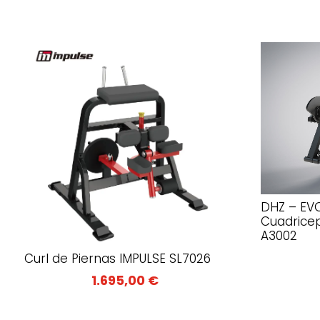
DHZ – EVO
Cuadricep
A3002
Curl de Piernas IMPULSE SL7026
1.695,00
€