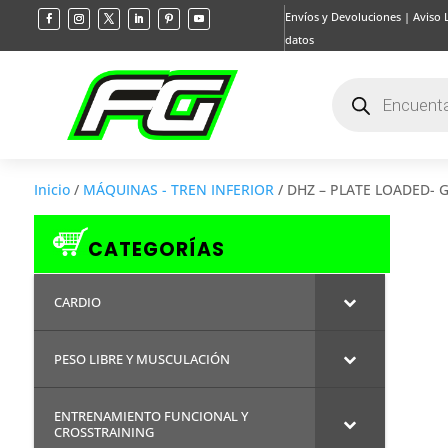
Envíos y Devoluciones
|
Aviso 
datos
Búsqueda
de
productos
Inicio
/
MÁQUINAS - TREN INFERIOR
/ DHZ – PLATE LOADED- Ge
CATEGORÍAS
CARDIO
PESO LIBRE Y MUSCULACIÓN
ENTRENAMIENTO FUNCIONAL Y
CROSSTRAINING