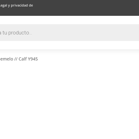
Legal y privacidad de
melo // Calf Y945