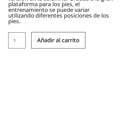
plataforma para los pies, el
entrenamiento se puede variar
utilizando diferentes posiciones de los
pies.
DHZ
Añadir al carrito
-
PLATE
LOADED-
Gemelo
//
Calf
Y945
cantidad