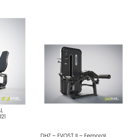
AL
021
DHZ – EVOST II – Femoral