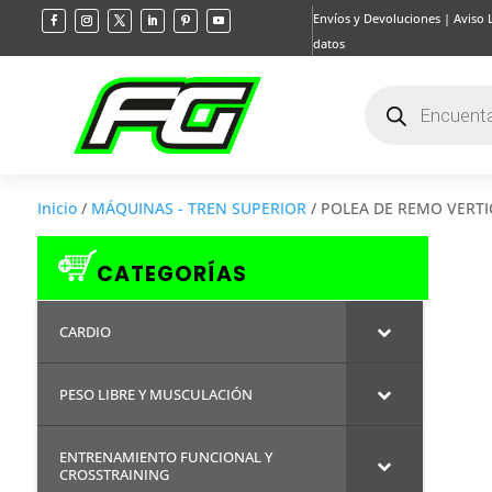
Envíos y Devoluciones
|
Aviso 
datos
Búsqueda
de
productos
Inicio
/
MÁQUINAS - TREN SUPERIOR
/ POLEA DE REMO VERTI
CATEGORÍAS
CARDIO
PESO LIBRE Y MUSCULACIÓN
ENTRENAMIENTO FUNCIONAL Y
CROSSTRAINING