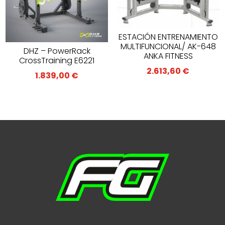
ESTACIÓN ENTRENAMIENTO
MULTIFUNCIONAL/ AK-648
DHZ – PowerRack
ANKA FITNESS
CrossTraining E6221
2.613,60
€
1.839,00
€