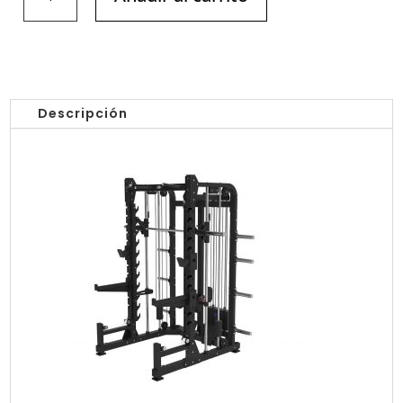
SMITH
MULTIFUNCIÓN/
AK-
B1107B
ANKAFITNESS
cantidad
Descripción