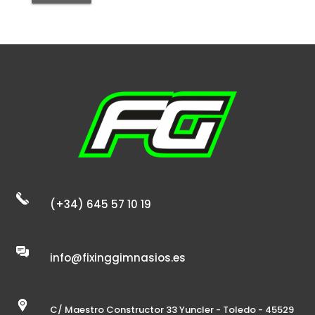
(+34) 645 57 10 19
info@fixinggimnasios.es
C/ Maestro Constructor 33 Yuncler - Toledo - 45529