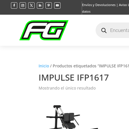
Envíos y Devoluciones
|
Aviso 
datos
Búsqueda
de
productos
Inicio
/ Productos etiquetados “IMPULSE IFP16
IMPULSE IFP1617
Mostrando el único resultado