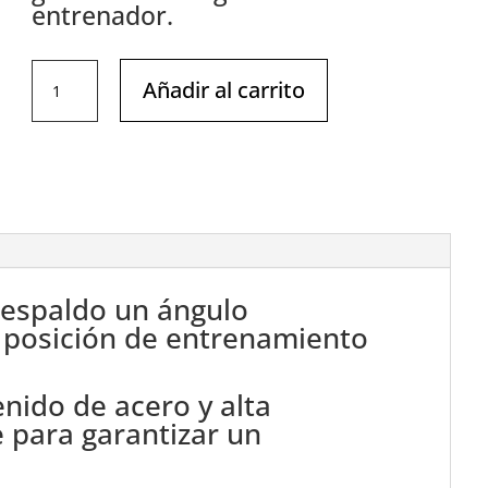
entrenador.
IMPULSE
Añadir al carrito
IFP1617
HACK
SQUAT
DE
PIE
cantidad
 respaldo un ángulo
a posición de entrenamiento
enido de acero y alta
e para garantizar un