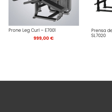
Prone Leg Curl – E7001
Prensa de
SL7020
999,00
€