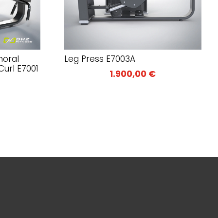
moral
Leg Press E7003A
url E7001
1.900,00
€