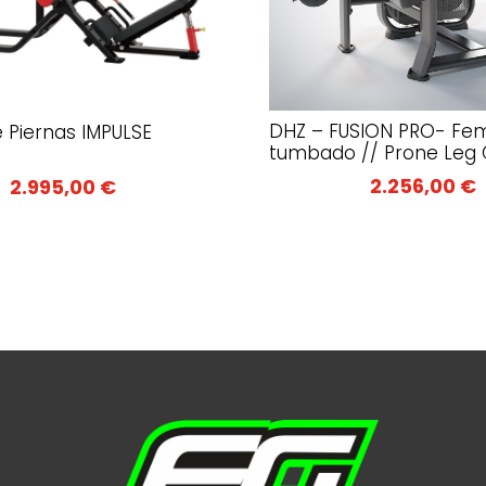
DHZ – FUSION PRO- Fe
 Piernas IMPULSE
tumbado // Prone Leg C
2.256,00
€
2.995,00
€