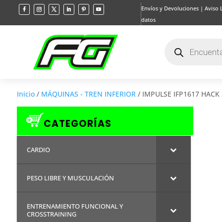
Envíos y Devoluciones
|
Aviso 
datos
Búsqueda
de
productos
Inicio
/
MÁQUINAS - TREN INFERIOR
/ IMPULSE IFP1617 HACK
CATEGORÍAS
CARDIO
PESO LIBRE Y MUSCULACIÓN
ENTRENAMIENTO FUNCIONAL Y
CROSSTRAINING