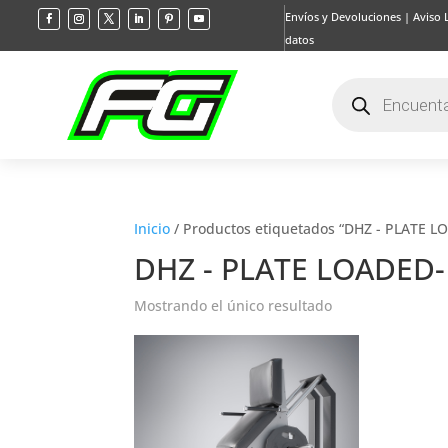
Envíos y Devoluciones
|
Aviso 
datos
Búsqueda
de
productos
Inicio
/ Productos etiquetados “DHZ - PLATE LO
DHZ - PLATE LOADED- 
Mostrando el único resultado