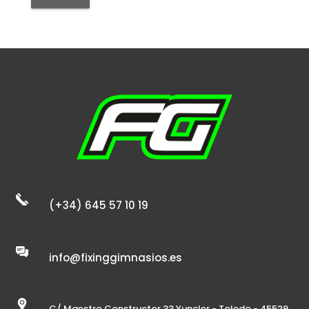
(+34) 645 57 10 19
info@fixinggimnasios.es
C/ Maestro Constructor 33 Yuncler - Toledo - 45529