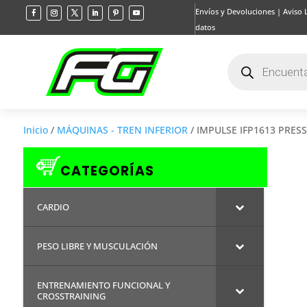
Envíos y Devoluciones
|
Aviso 
datos
Búsqueda
de
productos
Inicio
/
MÁQUINAS - TREN INFERIOR
/ IMPULSE IFP1613 PRESS
CATEGORÍAS
CARDIO
PESO LIBRE Y MUSCULACIÓN
ENTRENAMIENTO FUNCIONAL Y
CROSSTRAINING