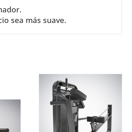
nador.
icio sea más suave.