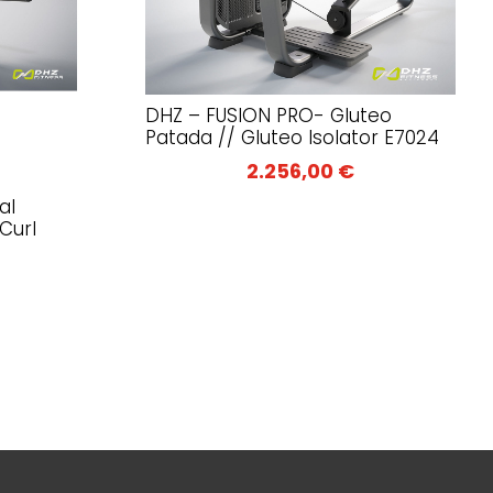
DHZ – FUSION PRO- Gluteo
Patada // Gluteo Isolator E7024
2.256,00
€
al
Curl