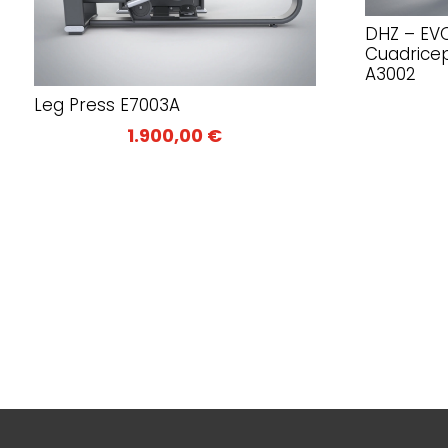
DHZ – EVO
Cuadricep
A3002
Leg Press E7003A
1.900,00
€