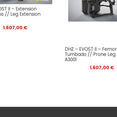
ST II – Extension
s // Leg Extension
1.607,00
€
DHZ – EVOST II – Femor
Tumbado // Prone Leg 
A3001
1.607,00
€