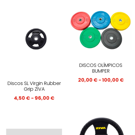
DISCOS OLÍMPICOS
BUMPER
Ran
20,00
€
-
100,00
€
Discos SL Virgin Rubber
de
Grip ZIVA
prec
Rango
4,50
€
-
96,00
€
des
de
20,0
precios:
has
desde
100,
4,50 €