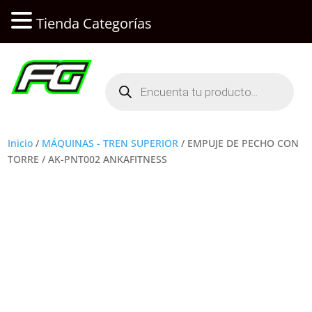
Tienda Categorías
Búsqueda
de
productos
Inicio
/
MÁQUINAS - TREN SUPERIOR
/ EMPUJE DE PECHO CON
TORRE / AK-PNT002 ANKAFITNESS