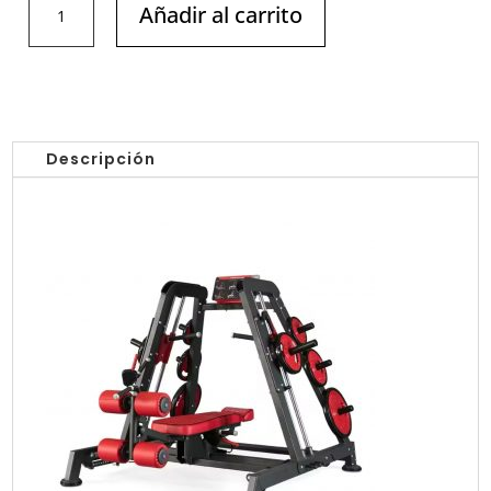
Añadir al carrito
DE
PECHO
CON
TORRE
/
AK-
Descripción
PNT002
ANKAFITNESS
cantidad