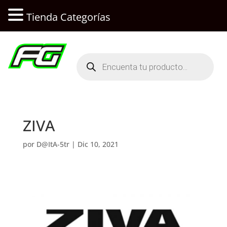
Tienda Categorías
Búsqueda
de
productos
ZIVA
por
D@ItA-5tr
|
Dic 10, 2021