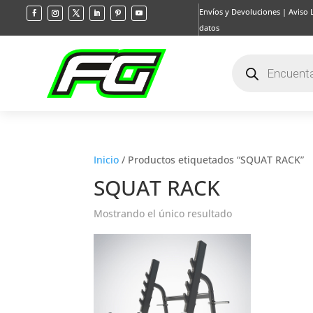
Envíos y Devoluciones
|
Aviso 
datos
Búsqueda
de
productos
Inicio
/ Productos etiquetados “SQUAT RACK”
SQUAT RACK
Mostrando el único resultado