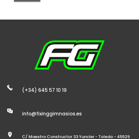
(+34) 645 57 10 19
info@fixinggimnasios.es
C/ Maestro Constructor 33 Yuncler - Toledo - 45529