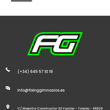
(+34) 645 57 10 19
info@fixinggimnasios.es
C/ Maestro Constructor 33 Yuncler - Toledo - 45529