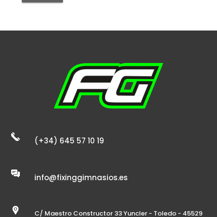
(+34) 645 57 10 19
info@fixinggimnasios.es
C/ Maestro Constructor 33 Yuncler - Toledo - 45529