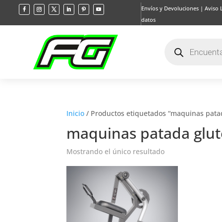
Envíos y Devoluciones
|
Aviso 
datos
Búsqueda
de
productos
Inicio
/ Productos etiquetados “maquinas pata
maquinas patada glu
Mostrando el único resultado