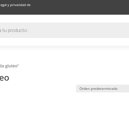
Legal y privacidad de
da gluteo”
teo