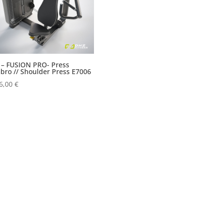
 – FUSION PRO- Press
ro // Shoulder Press E7006
6,00
€