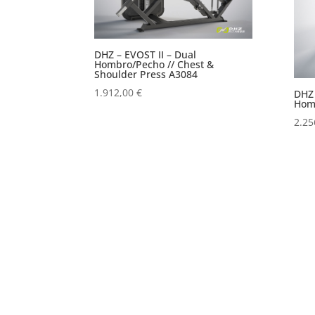
DHZ – EVOST II – Dual
Hombro/Pecho // Chest &
Shoulder Press A3084
1.912,00
€
DHZ
Homb
2.25