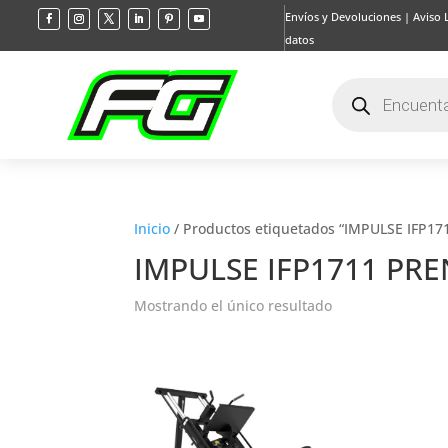
Envíos y Devoluciones
|
Aviso 
datos
Búsqueda
de
productos
Inicio
/ Productos etiquetados “IMPULSE IFP1
IMPULSE IFP1711 PR
Mostrando el único resultado