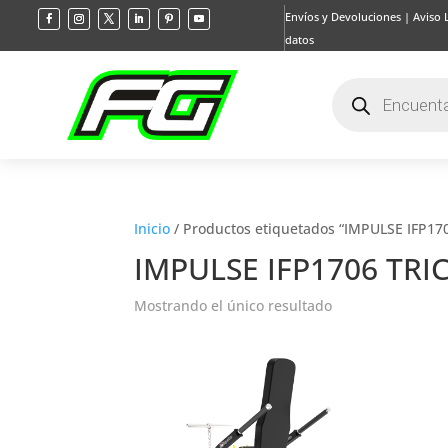
Envíos y Devoluciones
|
Aviso 
datos
Búsqueda
de
productos
Inicio
/ Productos etiquetados “IMPULSE IFP17
IMPULSE IFP1706 TRI
Mostrando el único resultado