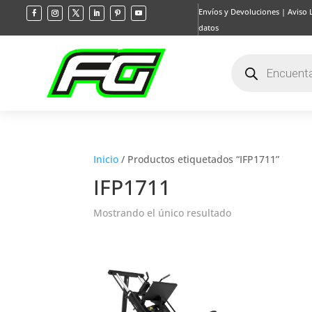
Envíos y Devoluciones
|
Aviso 
datos
Búsqueda
de
productos
Inicio
/ Productos etiquetados “IFP1711”
IFP1711
Mostrando el único resultado