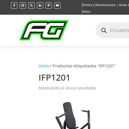
Envíos y Devoluciones
|
Aviso 
datos
Búsqueda
de
productos
Inicio
/ Productos etiquetados “IFP1201”
IFP1201
Mostrando el único resultado