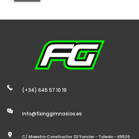
(+34) 645 57 10 19
info@fixinggimnasios.es
C/ Maestro Constructor 33 Yuncler - Toledo - 45529