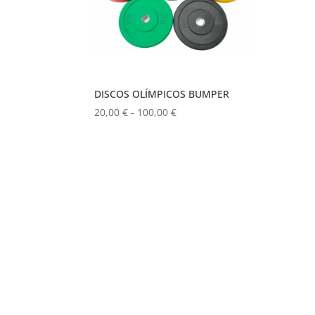
DISCOS OLÍMPICOS BUMPER
Rango
20,00
€
-
100,00
€
de
precios:
desde
20,00 €
hasta
100,00 €