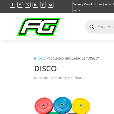
Envíos y Devoluciones
|
Aviso 
datos
Búsqueda
de
productos
Inicio
/ Productos etiquetados “DISCO”
DISCO
Mostrando el único resultado